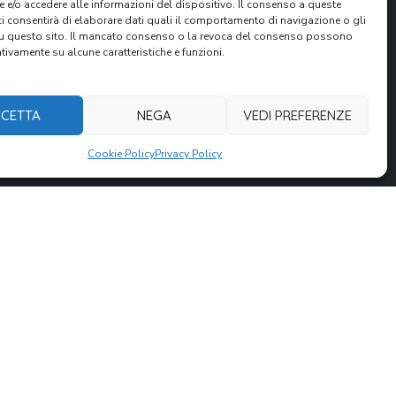
SOSTIENICI
 e/o accedere alle informazioni del dispositivo. Il consenso a queste
ci consentirà di elaborare dati quali il comportamento di navigazione o gli
su questo sito. Il mancato consenso o la revoca del consenso possono
Donazione Online
ativamente su alcune caratteristiche e funzioni.
5 x 1000
Lasciti Testamentari
CETTA
NEGA
VEDI PREFERENZE
Volontariato
Cookie Policy
Privacy Policy
a Fraternita’ Di Dossobuono – P.Iva: 03888940230