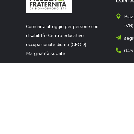
CONTA
Piaz
(VR)
Comunità alloggio per persone con
disabilità · Centro educativo
segr
occupazionale diurno (CEOD) ·
045
Marginalità sociale.
DONA ORA
Cookie Policy
Privacy Policy