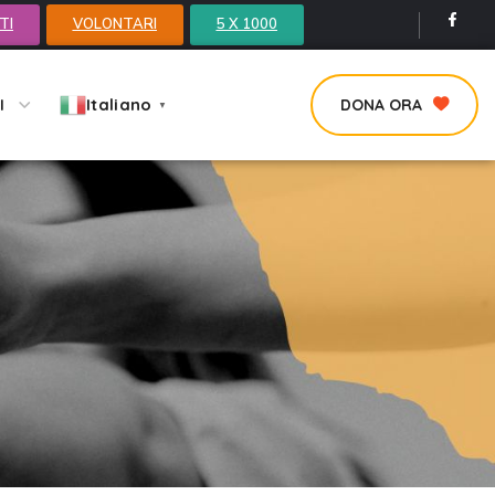
TI
VOLONTARI
5 X 1000
Italiano
I
DONA ORA
▼