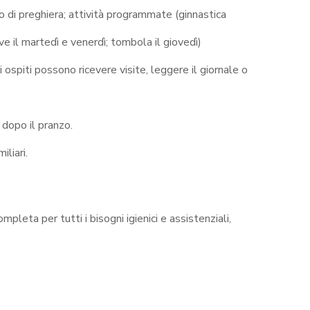
o di preghiera; attività programmate (ginnastica
ive il martedì e venerdì; tombola il giovedì)
li ospiti possono ricevere visite, leggere il giornale o
e dopo il pranzo.
iliari.
pleta per tutti i bisogni igienici e assistenziali,