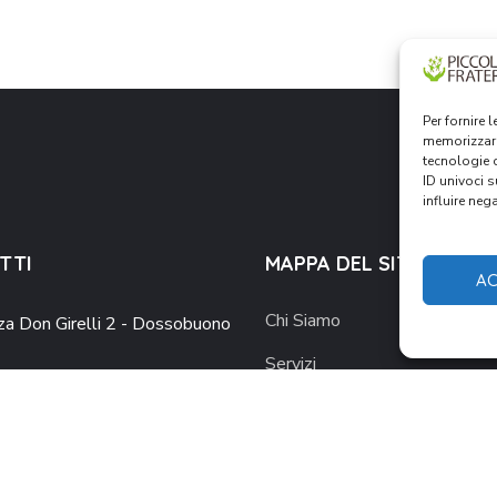
Per fornire 
memorizzare
tecnologie 
ID univoci 
influire neg
TTI
MAPPA DEL SITO
AC
Chi Siamo
za Don Girelli 2 - Dossobuono
Servizi
eteria@piccolafraternita.it
News
 860 0582
Contatti
Welfare di Comunità