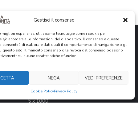
Gestisci il consenso
le migliori esperienze, utilizziamo tecnologie come i cookie per
 e/o accedere alle informazioni del dispositivo. Il consenso a queste
ci consentirà di elaborare dati quali il comportamento di navigazione o gli
su questo sito. Il mancato consenso o la revoca del consenso possono
ativamente su alcune caratteristiche e funzioni.
SOSTIENICI
CETTA
NEGA
VEDI PREFERENZE
Donazione Online
Cookie Policy
Privacy Policy
5 x 1000
Lasciti Testamentari
Volontariato