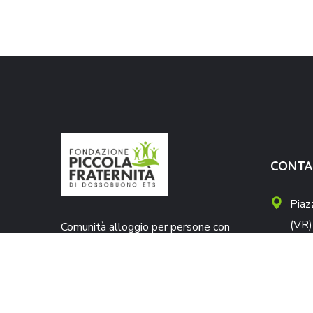
CONTA
Piaz
(VR)
Comunità alloggio per persone con
disabilità · Centro educativo
segr
occupazionale diurno (CEOD) ·
045
Marginalità sociale.