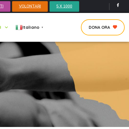
TI
VOLONTARI
5 X 1000
Italiano
I
DONA ORA
▼