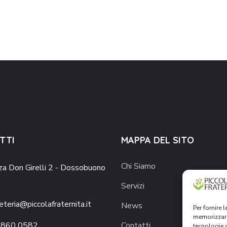
TTI
MAPPA DEL SITO
Chi Siamo
za Don Girelli 2 - Dossobuono
Servizi
eteria@piccolafraternita.it
News
Per fornire 
memorizzare
 860 0582
Contatti
tecnologie 