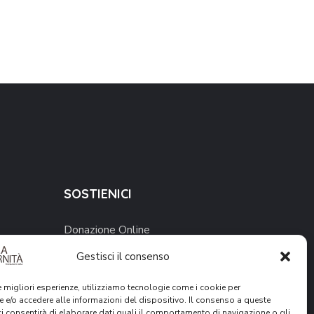
SOSTIENICI
Donazione Online
Gestisci il consenso
5 x 1000
Lasciti Testamentari
le migliori esperienze, utilizziamo tecnologie come i cookie per
 e/o accedere alle informazioni del dispositivo. Il consenso a queste
Volontariato
ci consentirà di elaborare dati quali il comportamento di navigazione o gli