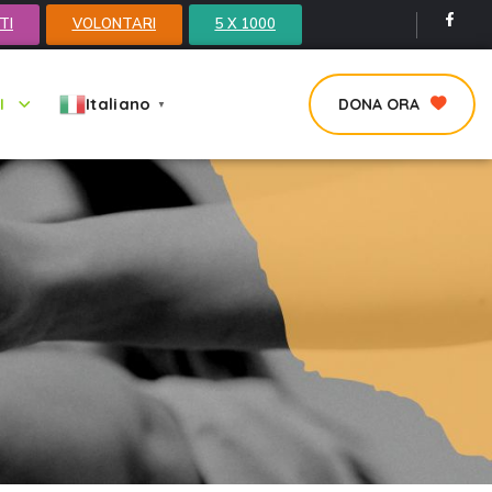
TI
VOLONTARI
5 X 1000
Italiano
I
DONA ORA
▼