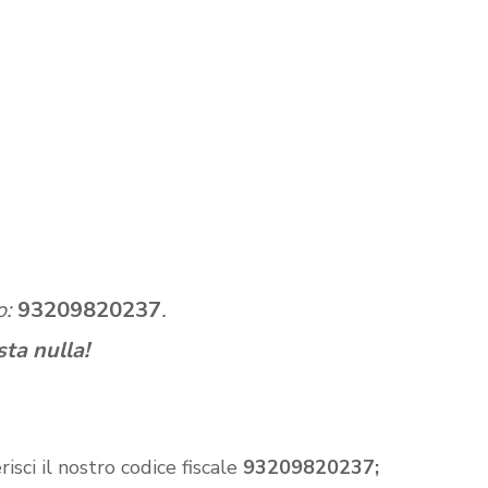
o:
93209820237
.
sta nulla
!
 il nostro codice fiscale
93209820237;