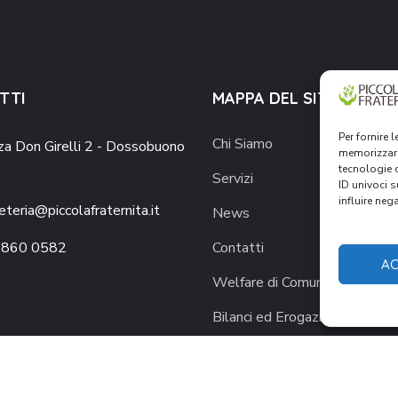
TTI
MAPPA DEL SITO
Per fornire 
Chi Siamo
za Don Girelli 2 - Dossobuono
memorizzare
tecnologie 
Servizi
ID univoci 
influire neg
eteria@piccolafraternita.it
News
 860 0582
Contatti
AC
Welfare di Comunità
Bilanci ed Erogazioni