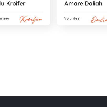
lu Kroifer
Amare Daliah
unteer
Volunteer