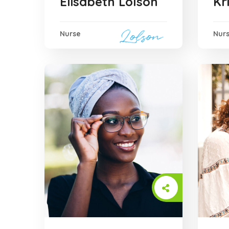
Elisabeth Lolson
Kr
Nurse
Nur