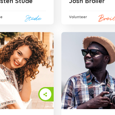
isten Stude
Josh Broiler
se
Volunteer