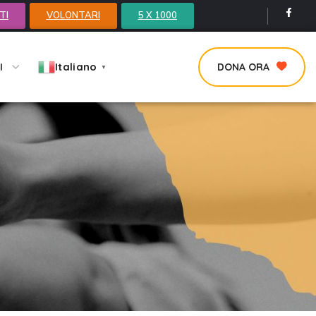
TI
VOLONTARI
5 X 1000
Italiano
I
DONA ORA
▼