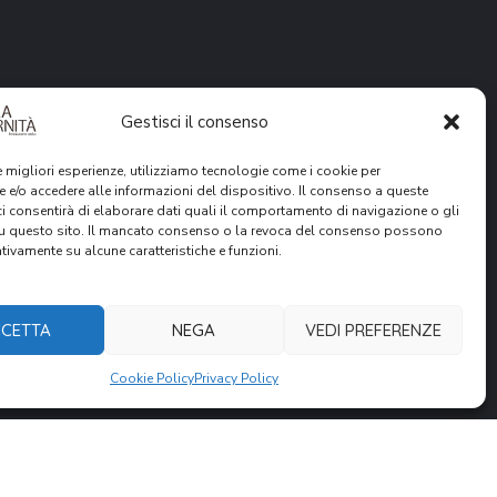
SOSTIENICI
Gestisci il consenso
le migliori esperienze, utilizziamo tecnologie come i cookie per
Donazione Online
 e/o accedere alle informazioni del dispositivo. Il consenso a queste
ci consentirà di elaborare dati quali il comportamento di navigazione o gli
5 x 1000
su questo sito. Il mancato consenso o la revoca del consenso possono
ativamente su alcune caratteristiche e funzioni.
Lasciti Testamentari
Volontariato
CETTA
NEGA
VEDI PREFERENZE
Cookie Policy
Privacy Policy