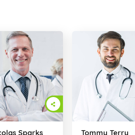
colas Sparks
Tommy Terry